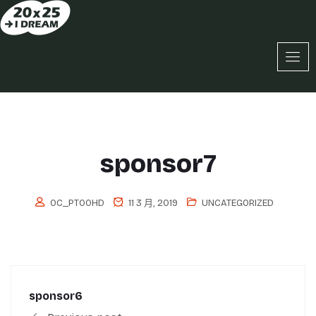
sponsor7
OC_PT0OHD
11 3 月, 2019
UNCATEGORIZED
sponsor6