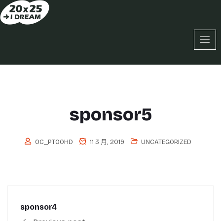
sponsor5
OC_PT0OHD
11 3 月, 2019
UNCATEGORIZED
sponsor4