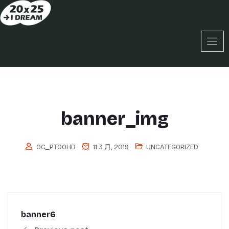
banner_img
OC_PT0OHD
11 3 月, 2019
UNCATEGORIZED
banner6