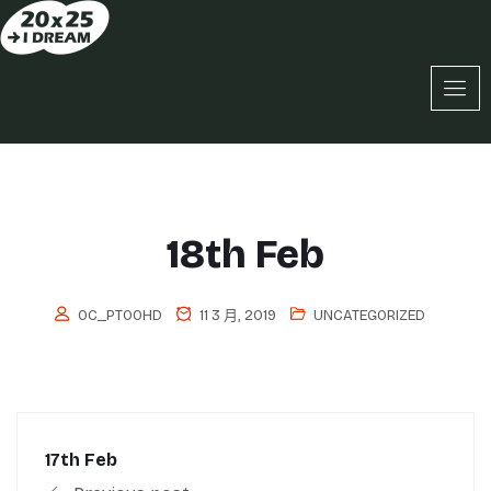
18th Feb
OC_PT0OHD
11 3 月, 2019
UNCATEGORIZED
17th Feb