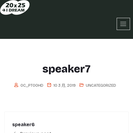
speaker7
OC_PT0OHD
10 3 月, 2019
UNCATEGORIZED
speaker6