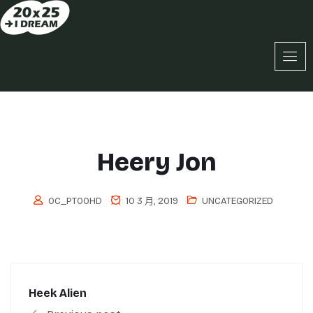
Heery Jon
OC_PT0OHD
10 3 月, 2019
UNCATEGORIZED
Heek Alien