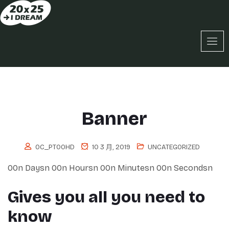
Banner
OC_PT0OHD
10 3 月, 2019
UNCATEGORIZED
00n Daysn 00n Hoursn 00n Minutesn 00n Secondsn
Gives you all you need to
know