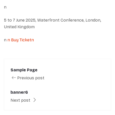
n
5 to 7 June 2025, Waterfront Conference, London,
United Kingdom
n
n Buy Ticketn
Sample Page
Previous post
banner6
Next post