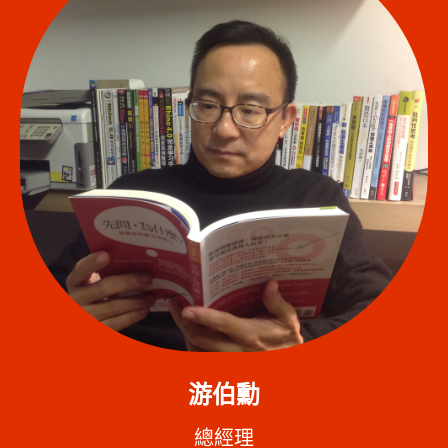
游伯勳
總經理