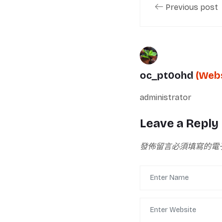
Previous post
oc_pt0ohd
(Webs
administrator
Leave a Reply
發佈留言必須填寫的電