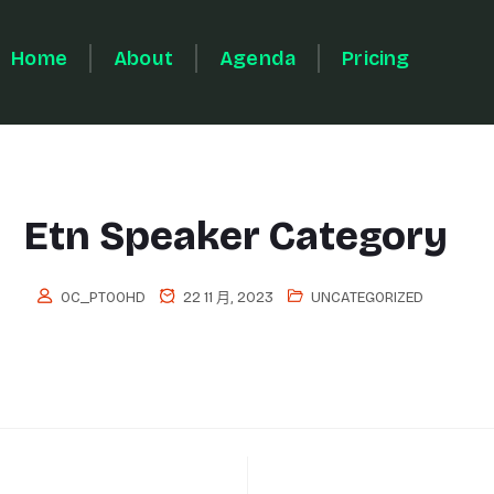
Home
About
Agenda
Pricing
Etn Speaker Category
OC_PT0OHD
22 11 月, 2023
UNCATEGORIZED